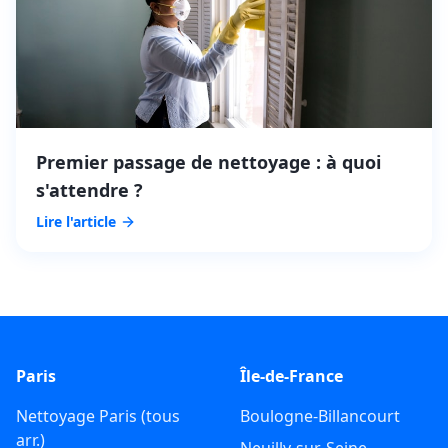
Premier passage de nettoyage : à quoi
s'attendre ?
Lire l'article
Paris
Île-de-France
Nettoyage Paris (tous
Boulogne-Billancourt
arr.)
Neuilly-sur-Seine