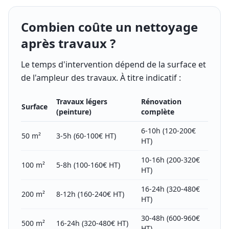
Combien coûte un nettoyage
après travaux ?
Le temps d'intervention dépend de la surface et
de l'ampleur des travaux. À titre indicatif :
Travaux légers
Rénovation
Surface
(peinture)
complète
6-10h (120-200€
50 m²
3-5h (60-100€ HT)
HT)
10-16h (200-320€
100 m²
5-8h (100-160€ HT)
HT)
16-24h (320-480€
200 m²
8-12h (160-240€ HT)
HT)
30-48h (600-960€
500 m²
16-24h (320-480€ HT)
HT)