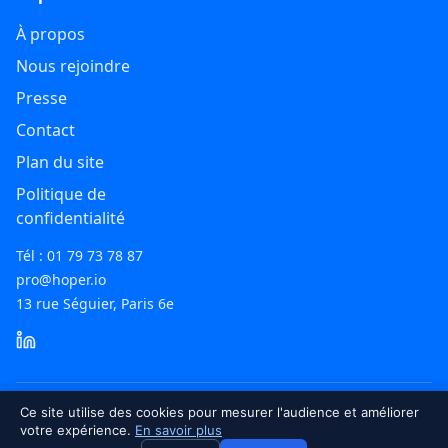
À propos
Nous rejoindre
Presse
Contact
Plan du site
Politique de
confidentialité
Tél : 01 79 73 78 87
pro@hoper.io
13 rue Séguier, Paris 6e
Ce site utilise des cookies pour mesurer l'audience et améliorer
©
2026
Hoper. Tous droits réservés.
votre expérience.
En savoir plus