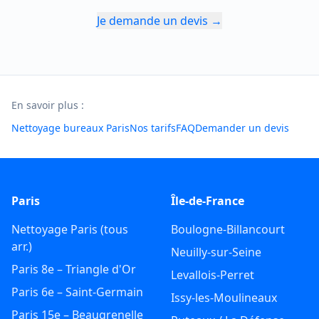
Je demande un devis →
En savoir plus :
Nettoyage bureaux Paris
Nos tarifs
FAQ
Demander un devis
Paris
Île-de-France
Nettoyage Paris (tous
Boulogne-Billancourt
arr.)
Neuilly-sur-Seine
Paris 8e – Triangle d'Or
Levallois-Perret
Paris 6e – Saint-Germain
Issy-les-Moulineaux
Paris 15e – Beaugrenelle