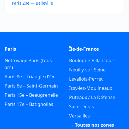
Paris 20e — Belleville
→
Paris
Île-de-France
Nettoyage Paris (tous
Boulogne-Billancourt
arr.)
Neuilly-sur-Seine
Paris 8e – Triangle d'Or
Levallois-Perret
Paris 6e – Saint-Germain
Issy-les-Moulineaux
Paris 15e – Beaugrenelle
Puteaux / La Défense
Paris 17e – Batignolles
Saint-Denis
Versailles
→ Toutes nos zones